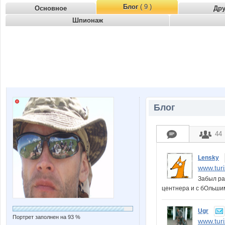
Блог
( 9 )
Основное
Др
Шпионаж
Блог
44
Lensky
www.turi
Забыл ра
центнера и с бОльши
Ugr
Портрет заполнен на 93 %
www.turi