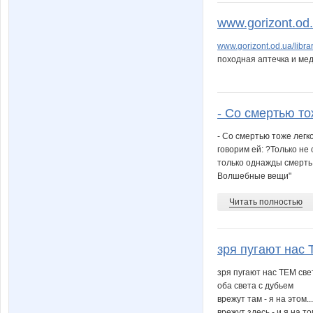
www.gorizont.od.u
www.gorizont.od.ua/libra
походная аптечка и ме
- Со смертью то
- Со смертью тоже легко
говорим ей: ?Только не 
только однажды смерть 
Волшебные вещи"
Читать полностью
зря пугают нас 
зря пугают нас ТЕМ св
оба света с дубьем
врежут там - я на этом...
врежут здесь - и я на том