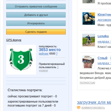
Я пробов
Отправить приватное сообщение
Юли@нн
Добавить в друзья
договори
Игнорировать
Макс- чу
Сделать подарок
Lenulka
GPS форум
недрах т
популярность:
Класс! з
3653 место
рейтинг
6500
?
Стрый
недрах т
Привилегированный
пользователь
3
Ложечка 
уровня
видавшая Винда. мака
безумных дебрей ду
полностью
Статистика портрета:
сейчас просматривают портрет - 0
зарегистрированные пользователи
загрузчик для м
посетившие портрет за 7 дней - 0
комментировать