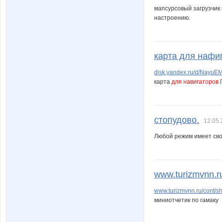
мапсурсовый загрузчик
настроению.
карта для нафи
disk.yandex.ru/d/Nayu
карта
для навигаторов 
стопудово.
12.05.
Любой режим имеет свои
www.turizmvnn.ru
www.turizmvnn.ru/cont/s
миниотчетик по гамаку